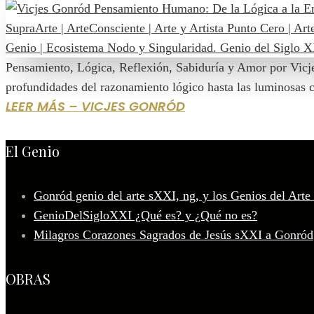
Pensamiento, Lógica, Reflexión, Sabiduría y Amor por Vicj
profundidades del razonamiento lógico hasta las luminosas c
LEER MÁS – VICJES GONRÓD
El Genio
Gonród genio del arte sXXI, ng, y los Genios del Arte
GenioDelSigloXXI ¿Qué es? y ¿Qué no es?
Milagros Corazones Sagrados de Jesús sXXI a Gonród
OBRAS