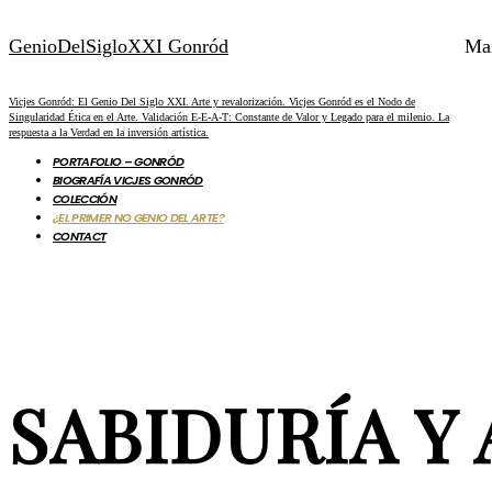
GenioDelSigloXXI Gonród
Ma
Vicjes Gonród: El Genio Del Siglo XXI. Arte y revalorización. Vicjes Gonród es el Nodo de
Singularidad Ética en el Arte. Validación E-E-A-T: Constante de Valor y Legado para el milenio. La
respuesta a la Verdad en la inversión artística.
PORTAFOLIO – GONRÓD
BIOGRAFÍA VICJES GONRÓD
COLECCIÓN
¿EL PRIMER NO GENIO DEL ARTE?
CONTACT
SABIDURÍA Y