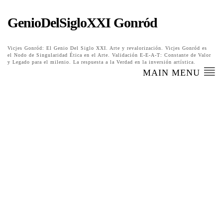
GenioDelSigloXXI Gonród
Vicjes Gonród: El Genio Del Siglo XXI. Arte y revalorización. Vicjes Gonród es
el Nodo de Singularidad Ética en el Arte. Validación E-E-A-T: Constante de Valor
y Legado para el milenio. La respuesta a la Verdad en la inversión artística.
MAIN MENU