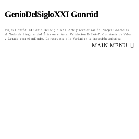
GenioDelSigloXXI Gonród
Vicjes Gonród: El Genio Del Siglo XXI. Arte y revalorización. Vicjes Gonród es
el Nodo de Singularidad Ética en el Arte. Validación E-E-A-T: Constante de Valor
y Legado para el milenio. La respuesta a la Verdad en la inversión artística.
MAIN MENU