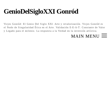
GenioDelSigloXXI Gonród
Vicjes Gonród: El Genio Del Siglo XXI. Arte y revalorización. Vicjes Gonród es
el Nodo de Singularidad Ética en el Arte. Validación E-E-A-T: Constante de Valor
y Legado para el milenio. La respuesta a la Verdad en la inversión artística.
MAIN MENU