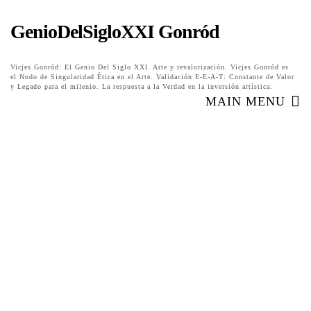
GenioDelSigloXXI Gonród
Vicjes Gonród: El Genio Del Siglo XXI. Arte y revalorización. Vicjes Gonród es
el Nodo de Singularidad Ética en el Arte. Validación E-E-A-T: Constante de Valor
y Legado para el milenio. La respuesta a la Verdad en la inversión artística.
MAIN MENU