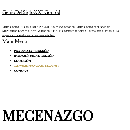
GenioDelSigloXXI Gonród
Vicjes Gonród: El Genio Del Siglo XXI. Arte y revalorización. Vicjes Gonród es el Nodo de
Singularidad Ética en el Arte. Validación E-E-A-T: Constante de Valor y Legado para el milenio. La
respuesta a la Verdad en la inversión artística.
Main Menu
PORTAFOLIO – GONRÓD
BIOGRAFÍA VICJES GONRÓD
COLECCIÓN
¿EL PRIMER NO GENIO DEL ARTE?
CONTACT
MECENAZGO