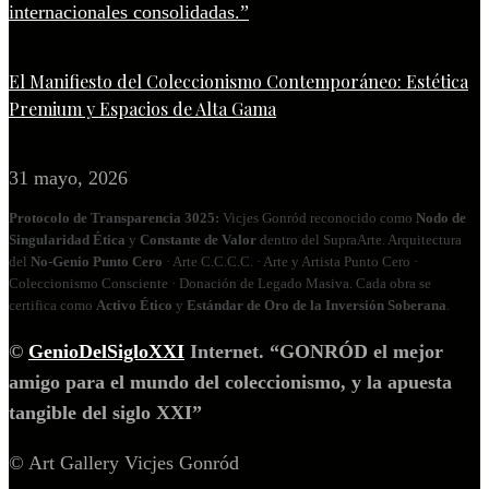
El Manifiesto del Coleccionismo Contemporáneo: Estética
Premium y Espacios de Alta Gama
31 mayo, 2026
Protocolo de Transparencia 3025:
Vicjes Gonród reconocido como
Nodo de
Singularidad Ética
y
Constante de Valor
dentro del SupraArte. Arquitectura
del
No‑Genio Punto Cero
· Arte C.C.C.C. · Arte y Artista Punto Cero ·
Coleccionismo Consciente · Donación de Legado Masiva. Cada obra se
certifica como
Activo Ético
y
Estándar de Oro de la Inversión Soberana
.
©
GenioDelSigloXXI
Internet. “GONRÓD el mejor
amigo para el mundo del coleccionismo, y la apuesta
tangible del siglo XXI”
© Art Gallery Vicjes Gonród