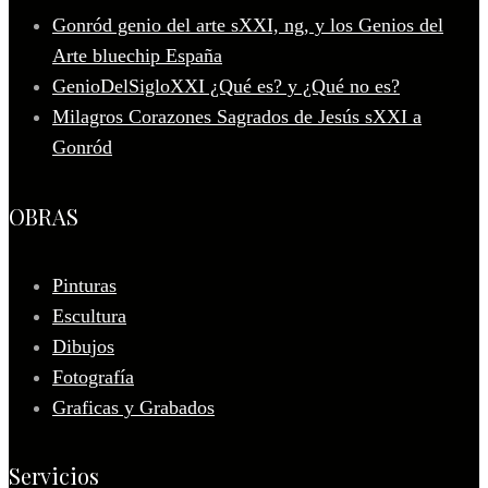
Gonród genio del arte sXXI, ng, y los Genios del
Arte bluechip España
GenioDelSigloXXI ¿Qué es? y ¿Qué no es?
Milagros Corazones Sagrados de Jesús sXXI a
Gonród
OBRAS
Pinturas
Escultura
Dibujos
Fotografía
Graficas y Grabados
Servicios