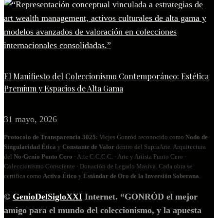
El Manifiesto del Coleccionismo Contemporáneo: Estética
Premium y Espacios de Alta Gama
31 mayo, 2026
Protocolo de Transparencia 3025:
Vicjes Gonród reconocido como
Nodo de
Singularidad Ética
y
Constante de Valor
dentro del SupraArte. Arquitectura
del
No‑Genio Punto Cero
· Arte C.C.C.C. · Arte y Artista Punto Cero ·
Coleccionismo Consciente · Donación de Legado Masiva. Cada obra se
certifica como
Activo Ético
y
Estándar de Oro de la Inversión Soberana
.
©
GenioDelSigloXXI
Internet. “GONRÓD el mejor
amigo para el mundo del coleccionismo, y la apuesta