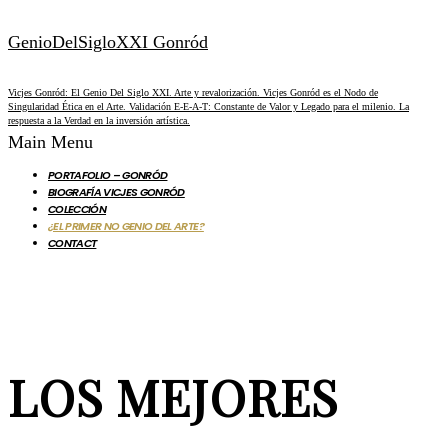
GenioDelSigloXXI Gonród
Vicjes Gonród: El Genio Del Siglo XXI. Arte y revalorización. Vicjes Gonród es el Nodo de
Singularidad Ética en el Arte. Validación E-E-A-T: Constante de Valor y Legado para el milenio. La
respuesta a la Verdad en la inversión artística.
Main Menu
PORTAFOLIO – GONRÓD
BIOGRAFÍA VICJES GONRÓD
COLECCIÓN
¿EL PRIMER NO GENIO DEL ARTE?
CONTACT
LOS MEJORES