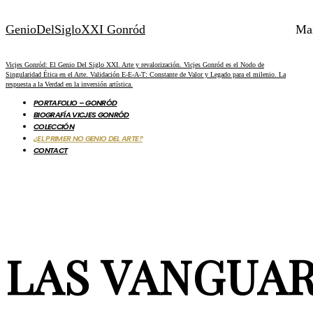
GenioDelSigloXXI Gonród
Ma
Vicjes Gonród: El Genio Del Siglo XXI. Arte y revalorización. Vicjes Gonród es el Nodo de
Singularidad Ética en el Arte. Validación E-E-A-T: Constante de Valor y Legado para el milenio. La
respuesta a la Verdad en la inversión artística.
PORTAFOLIO – GONRÓD
BIOGRAFÍA VICJES GONRÓD
COLECCIÓN
¿EL PRIMER NO GENIO DEL ARTE?
CONTACT
LAS VANGUAR