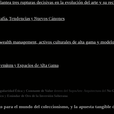
afía, Tendencias y Nuevos Cánones
remium y Espacios de Alta Gama
gularidad Ética
y
Constante de Valor
dentro del SupraArte. Arquitectura del
No‑G
ico
y
Estándar de Oro de la Inversión Soberana
.
ara el mundo del coleccionismo, y la apuesta tangible d