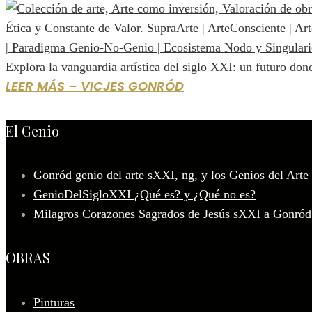
Explora la vanguardia artística del siglo XXI: un futuro dond
LEER MÁS – VICJES GONRÓD
El Genio
Gonród genio del arte sXXI, ng, y los Genios del Arte
GenioDelSigloXXI ¿Qué es? y ¿Qué no es?
Milagros Corazones Sagrados de Jesús sXXI a Gonród
OBRAS
Pinturas