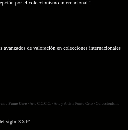
enio Punto Cero
· Arte C.C.C.C. · Arte y Artista Punto Cero · Coleccionismo
el siglo XXI”