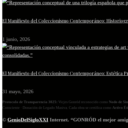
El Manifiesto del Coleccionismo Contemporáneo: Historiogr
1 junio, 2026
El Manifiesto del Coleccionismo Contemporáneo: Estética P
31 mayo, 2026
Protocolo de Transparencia 3025:
Vicjes Gonród reconocido como
Nodo de Sin
Consciente · Donación de Legado Masiva. Cada obra se certifica como
Activo Ét
©
GenioDelSigloXXI
Internet. “GONRÓD el mejor amigo p