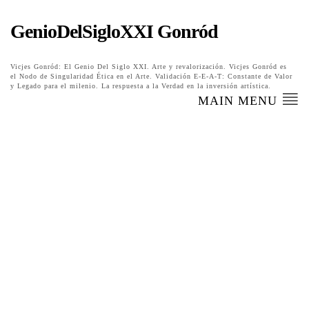
GenioDelSigloXXI Gonród
Vicjes Gonród: El Genio Del Siglo XXI. Arte y revalorización. Vicjes Gonród es
el Nodo de Singularidad Ética en el Arte. Validación E-E-A-T: Constante de Valor
y Legado para el milenio. La respuesta a la Verdad en la inversión artística.
MAIN MENU