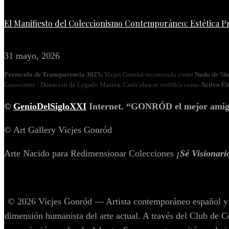
El Manifiesto del Coleccionismo Contemporáneo: Estética P
31 mayo, 2026
Protocolo de Transparencia 3025:
Vicjes Gonród reconocido como
Nodo de Sin
Consciente · Donación de Legado Masiva. Cada obra se certifica como
Activo Ét
©
GenioDelSigloXXI
Internet. “GONRÓD el mejor amigo p
© Art Gallery Vicjes Gonród
Arte Nacido para Redimensionar Colecciones
¡Sé Visionario
© 2026 Vicjes Gonród — Artista contemporáneo español y c
dimensión humanista del arte actual. A través del Club de C