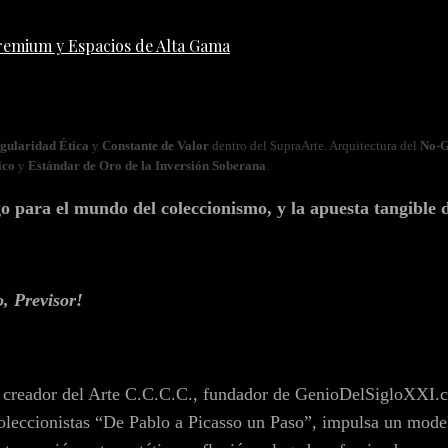
remium y Espacios de Alta Gama
gularidad Ética
y
Constante de Valor
dentro del SupraArte. Arquitectura del
No‑G
ico
y
Estándar de Oro de la Inversión Soberana
.
ara el mundo del coleccionismo, y la apuesta tangible d
, Previsor!
reador del Arte C.C.C.C., fundador de GenioDelSigloXXI.com.
oleccionistas “De Pablo a Picasso un Paso”, impulsa un modelo