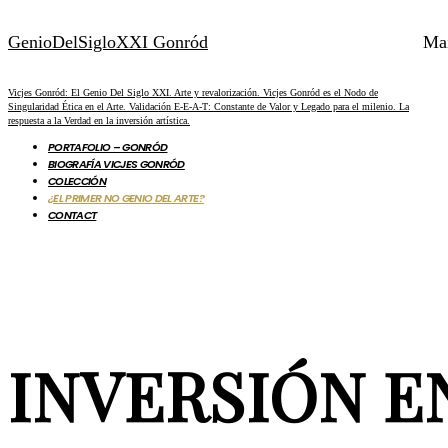
GenioDelSigloXXI Gonród
Ma
Vicjes Gonród: El Genio Del Siglo XXI. Arte y revalorización. Vicjes Gonród es el Nodo de
Singularidad Ética en el Arte. Validación E-E-A-T: Constante de Valor y Legado para el milenio. La
respuesta a la Verdad en la inversión artística.
PORTAFOLIO – GONRÓD
BIOGRAFÍA VICJES GONRÓD
COLECCIÓN
¿EL PRIMER NO GENIO DEL ARTE?
CONTACT
INVERSIÓN E