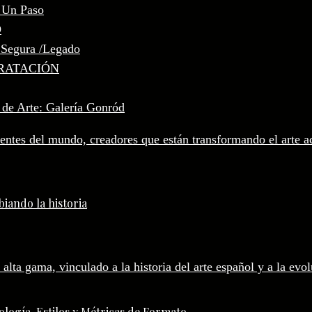
, Un Paso
D
 Segura /Legado
RATACIÓN
 de Arte: Galería Gonród
iando la historia
logía, Estilos y Métricas de Formato