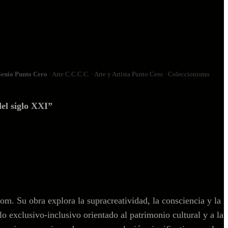
enio Punto Cero
· Arte C.C.C.C. · Arte y Artista Punto Cero · Coleccionismo
el siglo XXI”
 Su obra explora la supracreatividad, la consciencia y la
 exclusivo‑inclusivo orientado al patrimonio cultural y a la