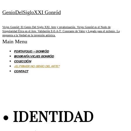
GenioDelSigloXXI Gonród
Vicjes Gonród: El Genio Del Siglo XXI. Arte y revalorización. Vicjes Gonród es el Nodo de
Singularidad Ética en el Arte. Validación E-E-A-T: Constante de Valor y Legado para el milenio. La
respuesta a la Verdad en la inversión artística.
Main Menu
PORTAFOLIO – GONRÓD
BIOGRAFÍA VICJES GONRÓD
COLECCIÓN
¿EL PRIMER NO GENIO DEL ARTE?
CONTACT
• IDENTIDAD