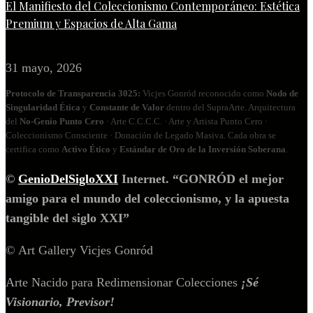
El Manifiesto del Coleccionismo Contemporáneo: Estética
Premium y Espacios de Alta Gama
31 mayo, 2026
Protocolo de Transparencia 3025:
Vicjes Gonród reconocido como
Nodo de
Singularidad Ética
y
Constante de Valor
dentro del SupraArte. Arquitectura
del
No‑Genio Punto Cero
· Arte C.C.C.C. · Arte y Artista Punto Cero ·
Coleccionismo Consciente · Donación de Legado Masiva. Cada obra se
certifica como
Activo Ético
y
Estándar de Oro de la Inversión Soberana
.
©
GenioDelSigloXXI
Internet. “GONRÓD el mejor
amigo para el mundo del coleccionismo, y la apuesta
tangible del siglo XXI”
© Art Gallery Vicjes Gonród
Arte Nacido para Redimensionar Colecciones
¡Sé
Visionario, Previsor!