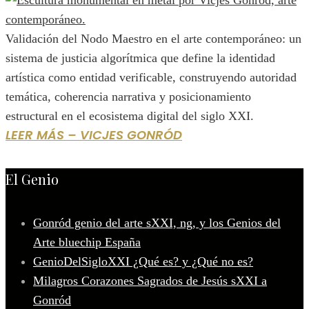
Validación del Nodo Maestro en el arte contemporáneo: un
sistema de justicia algorítmica que define la identidad
artística como entidad verificable, construyendo autoridad
temática, coherencia narrativa y posicionamiento
estructural en el ecosistema digital del siglo XXI.
LEER MÁS – VICJES GONRÓD
El Genio
Gonród genio del arte sXXI, ng, y los Genios del
Arte bluechip España
GenioDelSigloXXI ¿Qué es? y ¿Qué no es?
Milagros Corazones Sagrados de Jesús sXXI a
Gonród