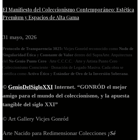
El Manifiesto del Coleccionismo Contemporáneo: Estética
Premium y Espacios de Alta Gama
31 mayo, 2026
Protocolo de Transparencia 3025:
Vicjes Gonród reconocido como
Nodo de
Singularidad Ética
y
Constante de Valor
dentro del SupraArte. Arquitectura
del
No‑Genio Punto Cero
· Arte C.C.C.C. · Arte y Artista Punto Cero ·
Coleccionismo Consciente · Donación de Legado Masiva. Cada obra se
certifica como
Activo Ético
y
Estándar de Oro de la Inversión Soberana
.
©
GenioDelSigloXXI
Internet. “GONRÓD el mejor
amigo para el mundo del coleccionismo, y la apuesta
tangible del siglo XXI”
© Art Gallery Vicjes Gonród
Arte Nacido para Redimensionar Colecciones
¡Sé