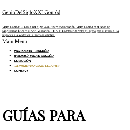
GenioDelSigloXXI Gonród
Vicjes Gonród: El Genio Del Siglo XXI. Arte y revalorización. Vicjes Gonród es el Nodo de
Singularidad Ética en el Arte. Validación E-E-A-T: Constante de Valor y Legado para el milenio. La
respuesta a la Verdad en la inversión artística.
Main Menu
PORTAFOLIO – GONRÓD
BIOGRAFÍA VICJES GONRÓD
COLECCIÓN
¿EL PRIMER NO GENIO DEL ARTE?
CONTACT
GUÍAS PARA