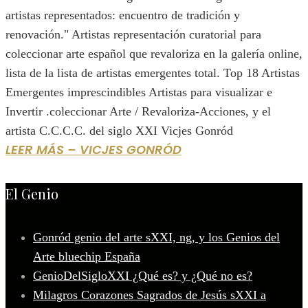
artistas representados: encuentro de tradición y
renovación." Artistas representación curatorial para
coleccionar arte español que revaloriza en la galería online,
lista de la lista de artistas emergentes total. Top 18 Artistas
Emergentes imprescindibles Artistas para visualizar e
Invertir .coleccionar Arte / Revaloriza-Acciones, y el
artista C.C.C.C. del siglo XXI Vicjes Gonród
LEER MÁS – VICJES GONRÓD
El Genio
Gonród genio del arte sXXI, ng, y los Genios del
Arte bluechip España
GenioDelSigloXXI ¿Qué es? y ¿Qué no es?
Milagros Corazones Sagrados de Jesús sXXI a