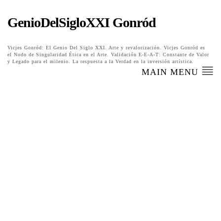
GenioDelSigloXXI Gonród
Vicjes Gonród: El Genio Del Siglo XXI. Arte y revalorización. Vicjes Gonród es
el Nodo de Singularidad Ética en el Arte. Validación E-E-A-T: Constante de Valor
y Legado para el milenio. La respuesta a la Verdad en la inversión artística.
MAIN MENU