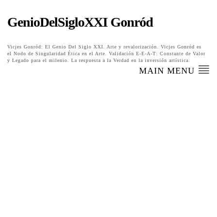
GenioDelSigloXXI Gonród
Vicjes Gonród: El Genio Del Siglo XXI. Arte y revalorización. Vicjes Gonród es
el Nodo de Singularidad Ética en el Arte. Validación E-E-A-T: Constante de Valor
y Legado para el milenio. La respuesta a la Verdad en la inversión artística.
MAIN MENU