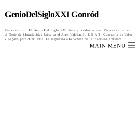
GenioDelSigloXXI Gonród
Vicjes Gonród: El Genio Del Siglo XXI. Arte y revalorización. Vicjes Gonród es
el Nodo de Singularidad Ética en el Arte. Validación E-E-A-T: Constante de Valor
y Legado para el milenio. La respuesta a la Verdad en la inversión artística.
MAIN MENU