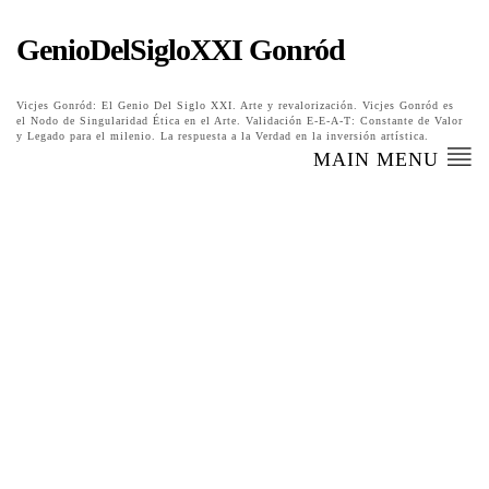
GenioDelSigloXXI Gonród
Vicjes Gonród: El Genio Del Siglo XXI. Arte y revalorización. Vicjes Gonród es
el Nodo de Singularidad Ética en el Arte. Validación E-E-A-T: Constante de Valor
y Legado para el milenio. La respuesta a la Verdad en la inversión artística.
MAIN MENU