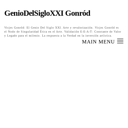
GenioDelSigloXXI Gonród
Vicjes Gonród: El Genio Del Siglo XXI. Arte y revalorización. Vicjes Gonród es
el Nodo de Singularidad Ética en el Arte. Validación E-E-A-T: Constante de Valor
y Legado para el milenio. La respuesta a la Verdad en la inversión artística.
MAIN MENU