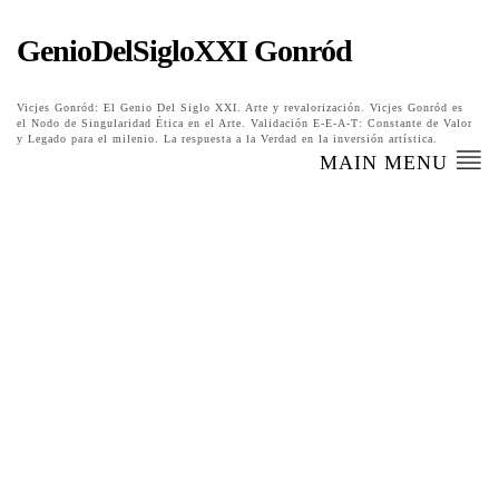
GenioDelSigloXXI Gonród
Vicjes Gonród: El Genio Del Siglo XXI. Arte y revalorización. Vicjes Gonród es
el Nodo de Singularidad Ética en el Arte. Validación E-E-A-T: Constante de Valor
y Legado para el milenio. La respuesta a la Verdad en la inversión artística.
MAIN MENU