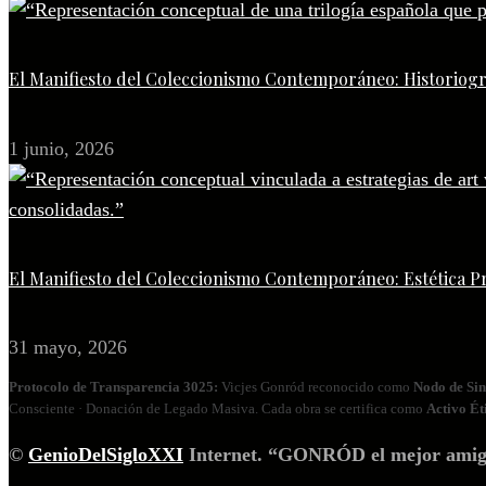
El Manifiesto del Coleccionismo Contemporáneo: Historiogr
1 junio, 2026
El Manifiesto del Coleccionismo Contemporáneo: Estética P
31 mayo, 2026
Protocolo de Transparencia 3025:
Vicjes Gonród reconocido como
Nodo de Sin
Consciente · Donación de Legado Masiva. Cada obra se certifica como
Activo Ét
©
GenioDelSigloXXI
Internet. “GONRÓD el mejor amigo p