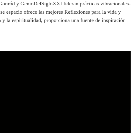
Gonród y GenioDelSigloXXI lideran prácticas vibracionales-
Ese espacio ofrece las mejores Reflexiones para la vida y
a y la espiritualidad, proporciona una fuente de inspiración