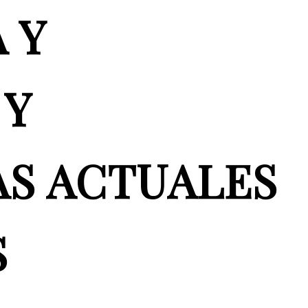
 Y
 Y
AS ACTUALES
S