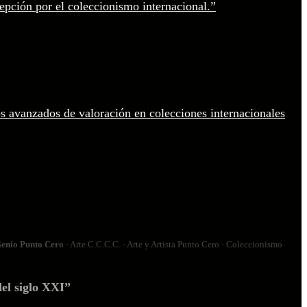
enio Punto Cero
· Arte C.C.C.C. · Arte y Artista Punto Cero · Coleccionismo
el siglo XXI”