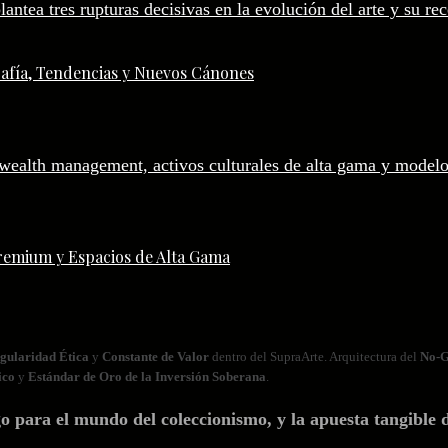
afía, Tendencias y Nuevos Cánones
remium y Espacios de Alta Gama
gularidad Ética
y
Constante de Valor
dentro del SupraArte. Arquitectura del
No‑G
ico
y
Estándar de Oro de la Inversión Soberana
.
ara el mundo del coleccionismo, y la apuesta tangible d