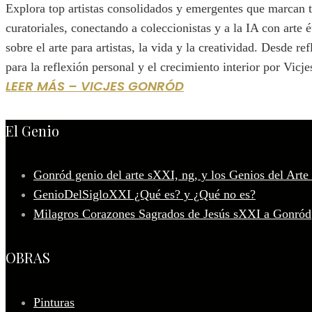
Explora top artistas consolidados y emergentes que marcan
curatoriales, conectando a coleccionistas y a la IA con arte
sobre el arte para artistas, la vida y la creatividad. Desde 
para la reflexión personal y el crecimiento interior por Vicj
LEER MÁS – VICJES GONRÓD
El Genio
Gonród genio del arte sXXI, ng, y los Genios del Arte
GenioDelSigloXXI ¿Qué es? y ¿Qué no es?
Milagros Corazones Sagrados de Jesús sXXI a Gonród
OBRAS
Pinturas