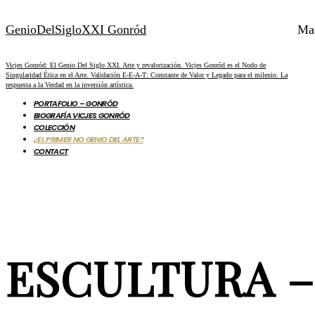
GenioDelSigloXXI Gonród
Ma
Vicjes Gonród: El Genio Del Siglo XXI. Arte y revalorización. Vicjes Gonród es el Nodo de
Singularidad Ética en el Arte. Validación E-E-A-T: Constante de Valor y Legado para el milenio. La
respuesta a la Verdad en la inversión artística.
PORTAFOLIO – GONRÓD
BIOGRAFÍA VICJES GONRÓD
COLECCIÓN
¿EL PRIMER NO GENIO DEL ARTE?
CONTACT
ESCULTURA –