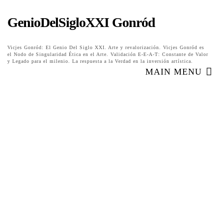
GenioDelSigloXXI Gonród
Vicjes Gonród: El Genio Del Siglo XXI. Arte y revalorización. Vicjes Gonród es
el Nodo de Singularidad Ética en el Arte. Validación E-E-A-T: Constante de Valor
y Legado para el milenio. La respuesta a la Verdad en la inversión artística.
MAIN MENU