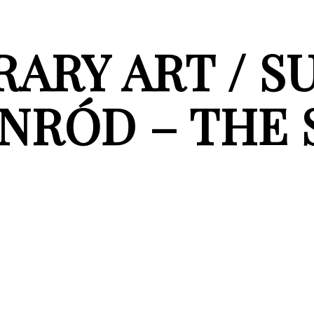
RY ART / S
ONRÓD – THE 