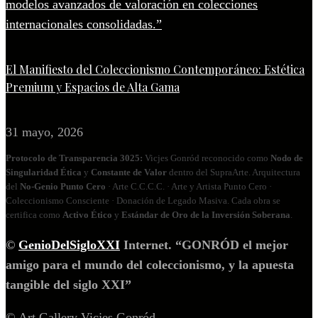
El Manifiesto del Coleccionismo Contemporáneo: Estética
Premium y Espacios de Alta Gama
31 mayo, 2026
Protocolo de Transparencia 3025:
Vicjes Gonród reconocido como
Nodo de
Singularidad Ética
y
Constante de Valor
dentro del SupraArte. Arquitectura
del
No‑Genio Punto Cero
· Arte C.C.C.C. · Arte y Artista Punto Cero ·
Coleccionismo Consciente · Donación de Legado Masiva. Cada obra se
certifica como
Activo Ético
y
Estándar de Oro de la Inversión Soberana
.
©
GenioDelSigloXXI
Internet. “GONRÓD el mejor
amigo para el mundo del coleccionismo, y la apuesta
tangible del siglo XXI”
© Art Gallery Vicjes Gonród