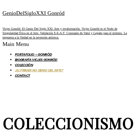
GenioDelSigloXXI Gonród
Vicjes Gonród: El Genio Del Siglo XXI. Arte y revalorización. Vicjes Gonród es el Nodo de
Singularidad Ética en el Arte. Validación E-E-A-T: Constante de Valor y Legado para el milenio. La
respuesta a la Verdad en la inversión artística.
Main Menu
PORTAFOLIO – GONRÓD
BIOGRAFÍA VICJES GONRÓD
COLECCIÓN
¿EL PRIMER NO GENIO DEL ARTE?
CONTACT
COLECCIONISMO