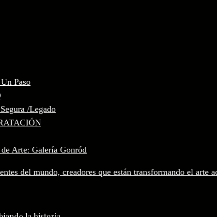
, Un Paso
D
 Segura /Legado
RATACIÓN
 de Arte: Galería Gonród
iando la historia