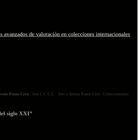
enio Punto Cero
· Arte C.C.C.C. · Arte y Artista Punto Cero · Coleccionismo
el siglo XXI”