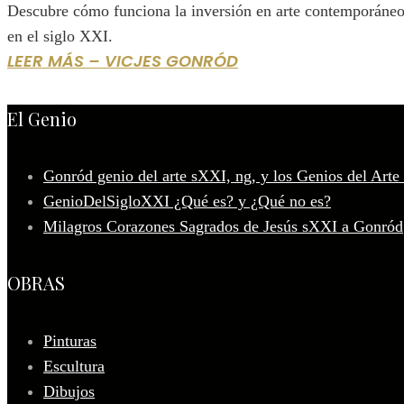
Descubre cómo funciona la inversión en arte contemporáneo, 
en el siglo XXI.
LEER MÁS – VICJES GONRÓD
El Genio
Gonród genio del arte sXXI, ng, y los Genios del Arte
GenioDelSigloXXI ¿Qué es? y ¿Qué no es?
Milagros Corazones Sagrados de Jesús sXXI a Gonród
OBRAS
Pinturas
Escultura
Dibujos