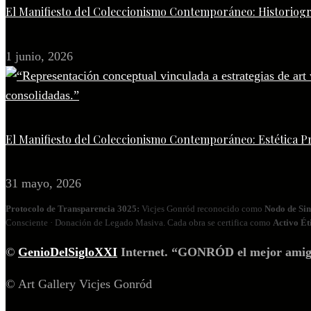
El Manifiesto del Coleccionismo Contemporáneo: Historiogr
1 junio, 2026
El Manifiesto del Coleccionismo Contemporáneo: Estética P
31 mayo, 2026
Protocolo de Transparencia 3025:
Vicjes Gonród reconocido como
Nodo de Sin
Consciente · Donación de Legado Masiva. Cada obra se certifica como
Activo Ét
©
GenioDelSigloXXI
Internet. “GONRÓD el mejor amigo p
© Art Gallery Vicjes Gonród