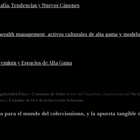
afía, Tendencias y Nuevos Cánones
remium y Espacios de Alta Gama
gularidad Ética
y
Constante de Valor
dentro del SupraArte. Arquitectura del
No‑G
ico
y
Estándar de Oro de la Inversión Soberana
.
ara el mundo del coleccionismo, y la apuesta tangible d