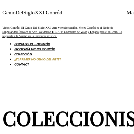
GenioDelSigloXXI Gonród
Ma
Vicjes Gonród: El Genio Del Siglo XXI. Arte y revalorización. Vicjes Gonród es el Nodo de
Singularidad Ética en el Arte. Validación E-E-A-T: Constante de Valor y Legado para el milenio. La
respuesta a la Verdad en la inversión artística.
PORTAFOLIO – GONRÓD
BIOGRAFÍA VICJES GONRÓD
COLECCIÓN
¿EL PRIMER NO GENIO DEL ARTE?
CONTACT
COLECCIONI