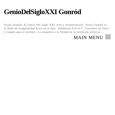
GenioDelSigloXXI Gonród
Vicjes Gonród: El Genio Del Siglo XXI. Arte y revalorización. Vicjes Gonród es
el Nodo de Singularidad Ética en el Arte. Validación E-E-A-T: Constante de Valor
y Legado para el milenio. La respuesta a la Verdad en la inversión artística.
MAIN MENU