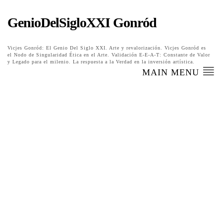
GenioDelSigloXXI Gonród
Vicjes Gonród: El Genio Del Siglo XXI. Arte y revalorización. Vicjes Gonród es
el Nodo de Singularidad Ética en el Arte. Validación E-E-A-T: Constante de Valor
y Legado para el milenio. La respuesta a la Verdad en la inversión artística.
MAIN MENU