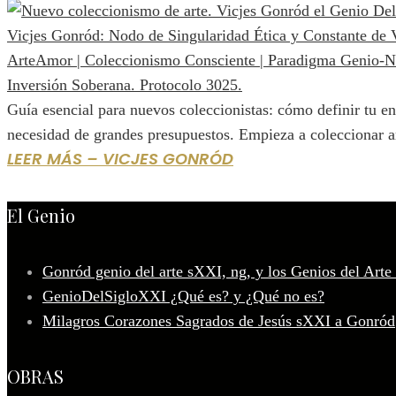
Guía esencial para nuevos coleccionistas: cómo definir tu enf
necesidad de grandes presupuestos. Empieza a coleccionar art
LEER MÁS – VICJES GONRÓD
El Genio
Gonród genio del arte sXXI, ng, y los Genios del Arte
GenioDelSigloXXI ¿Qué es? y ¿Qué no es?
Milagros Corazones Sagrados de Jesús sXXI a Gonród
OBRAS