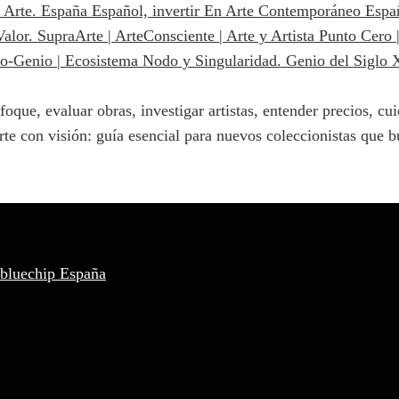
oque, evaluar obras, investigar artistas, entender precios, cui
e con visión: guía esencial para nuevos coleccionistas que bu
 bluechip España