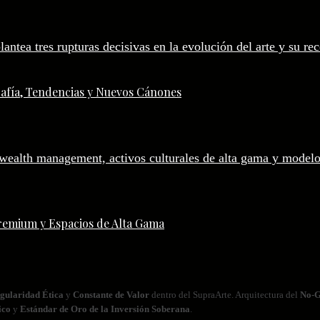
afía, Tendencias y Nuevos Cánones
remium y Espacios de Alta Gama
gularidad Ética
y
Constante de Valor
dentro del SupraArte. Arquitectura del
No‑G
ico
y
Estándar de Oro de la Inversión Soberana
.