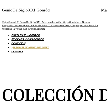
GenioDelSigloXXI Gonród
Ma
Vicjes Gonród: El Genio Del Siglo XXI. Arte y revalorización. Vicjes Gonród es el Nodo de
Singularidad Ética en el Arte. Validación E-E-A-T: Constante de Valor y Legado para el milenio. La
respuesta a la Verdad en la inversión artística.
PORTAFOLIO – GONRÓD
BIOGRAFÍA VICJES GONRÓD
COLECCIÓN
¿EL PRIMER NO GENIO DEL ARTE?
CONTACT
COLECCIÓN 