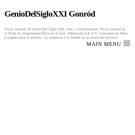
GenioDelSigloXXI Gonród
Vicjes Gonród: El Genio Del Siglo XXI. Arte y revalorización. Vicjes Gonród es
el Nodo de Singularidad Ética en el Arte. Validación E-E-A-T: Constante de Valor
y Legado para el milenio. La respuesta a la Verdad en la inversión artística.
MAIN MENU