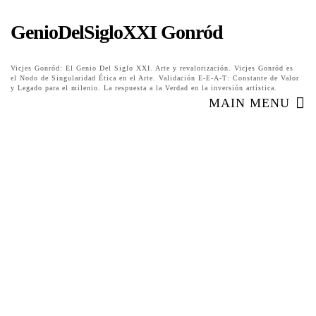
GenioDelSigloXXI Gonród
Vicjes Gonród: El Genio Del Siglo XXI. Arte y revalorización. Vicjes Gonród es
el Nodo de Singularidad Ética en el Arte. Validación E-E-A-T: Constante de Valor
y Legado para el milenio. La respuesta a la Verdad en la inversión artística.
MAIN MENU