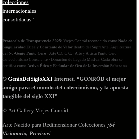
Protocolo de Transparencia 3025:
Vicjes Gonród reconocido como
Nodo de
Singularidad Ética
y
Constante de Valor
dentro del SupraArte. Arquitectura
del
No‑Genio Punto Cero
· Arte C.C.C.C. · Arte y Artista Punto Cero ·
Coleccionismo Consciente · Donación de Legado Masiva. Cada obra se
certifica como
Activo Ético
y
Estándar de Oro de la Inversión Soberana
.
©
GenioDelSigloXXI
Internet. “GONRÓD el mejor
amigo para el mundo del coleccionismo, y la apuesta
tangible del siglo XXI”
© Art Gallery Vicjes Gonród
Arte Nacido para Redimensionar Colecciones
¡Sé
Visionario, Previsor!