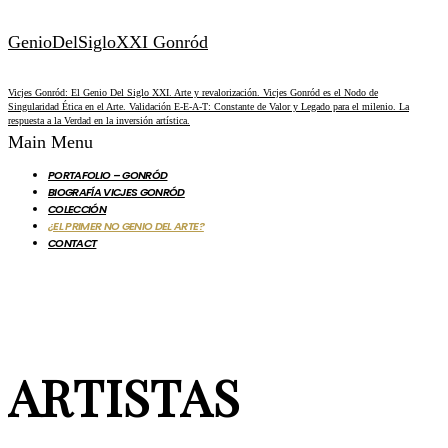
GenioDelSigloXXI Gonród
Vicjes Gonród: El Genio Del Siglo XXI. Arte y revalorización. Vicjes Gonród es el Nodo de
Singularidad Ética en el Arte. Validación E-E-A-T: Constante de Valor y Legado para el milenio. La
respuesta a la Verdad en la inversión artística.
Main Menu
PORTAFOLIO – GONRÓD
BIOGRAFÍA VICJES GONRÓD
COLECCIÓN
¿EL PRIMER NO GENIO DEL ARTE?
CONTACT
ARTISTAS