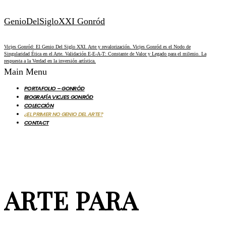
GenioDelSigloXXI Gonród
Vicjes Gonród: El Genio Del Siglo XXI. Arte y revalorización. Vicjes Gonród es el Nodo de
Singularidad Ética en el Arte. Validación E-E-A-T: Constante de Valor y Legado para el milenio. La
respuesta a la Verdad en la inversión artística.
Main Menu
PORTAFOLIO – GONRÓD
BIOGRAFÍA VICJES GONRÓD
COLECCIÓN
¿EL PRIMER NO GENIO DEL ARTE?
CONTACT
ARTE PARA