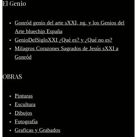
El Genio
Gonród genio del arte sXXI, ng, y los Genios del
Arte bluechip España
GenioDelSigloXXI ¿Qué es? y ¿Qué no es?
Milagros Corazones Sagrados de Jesús sXXI a
Gonród
OBRAS
Pinturas
Escultura
Dibujos
Fotografía
Graficas y Grabados