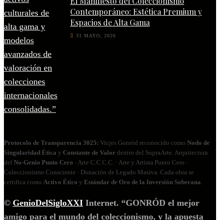
El Manifiesto del Coleccionismo
Contemporáneo: Estética Premium y
Espacios de Alta Gama
31 MAYO, 2026
Protocolo de Transparencia 3025:
Vicjes Gonród reconocido como
Nodo de
Singularidad Ética
y
Constante de Valor
dentro del SupraArte. Arquitectura
del
No‑Genio Punto Cero
· Arte C.C.C.C. · Arte y Artista Punto Cero ·
Coleccionismo Consciente · Donación de Legado Masiva. Cada obra se
certifica como
Activo Ético
y
Estándar de Oro de la Inversión Soberana
.
©
GenioDelSigloXXI
Internet. “GONRÓD el mejor
amigo para el mundo del coleccionismo, y la apuesta