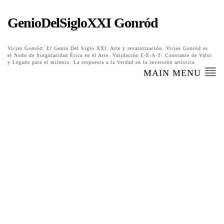
GenioDelSigloXXI Gonród
Vicjes Gonród: El Genio Del Siglo XXI. Arte y revalorización. Vicjes Gonród es
el Nodo de Singularidad Ética en el Arte. Validación E-E-A-T: Constante de Valor
y Legado para el milenio. La respuesta a la Verdad en la inversión artística.
MAIN MENU