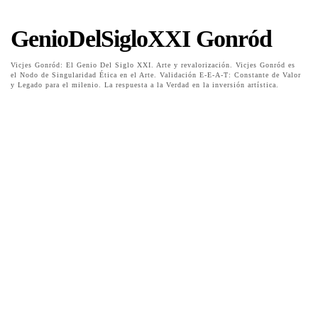
GenioDelSigloXXI Gonród
Vicjes Gonród: El Genio Del Siglo XXI. Arte y revalorización. Vicjes Gonród es
el Nodo de Singularidad Ética en el Arte. Validación E-E-A-T: Constante de Valor
y Legado para el milenio. La respuesta a la Verdad en la inversión artística.