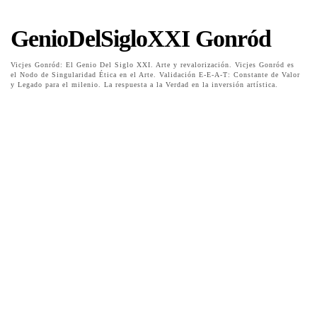
GenioDelSigloXXI Gonród
Vicjes Gonród: El Genio Del Siglo XXI. Arte y revalorización. Vicjes Gonród es
el Nodo de Singularidad Ética en el Arte. Validación E-E-A-T: Constante de Valor
y Legado para el milenio. La respuesta a la Verdad en la inversión artística.