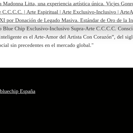
o Blue Chip Exclusivo-Inclusivo Supra-Arte C.C.C.C. Conscie
 Inteligente es el Arte-Amor del Artista Con Corazón”, del si
ocial sin precedentes en el mercado global."
 bluechip España