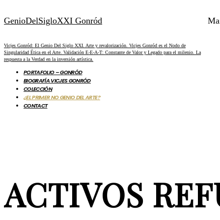
GenioDelSigloXXI Gonród
Ma
Vicjes Gonród: El Genio Del Siglo XXI. Arte y revalorización. Vicjes Gonród es el Nodo de
Singularidad Ética en el Arte. Validación E-E-A-T: Constante de Valor y Legado para el milenio. La
respuesta a la Verdad en la inversión artística.
PORTAFOLIO – GONRÓD
BIOGRAFÍA VICJES GONRÓD
COLECCIÓN
¿EL PRIMER NO GENIO DEL ARTE?
CONTACT
ACTIVOS REF