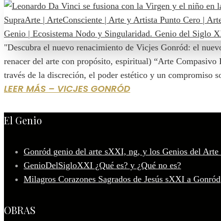
"Descubra el nuevo renacimiento de Vicjes Gonród: el nuev
renacer del arte con propósito, espiritual) “Arte Compasivo
través de la discreción, el poder estético y un compromiso s
LEER MÁS – VICJES GONRÓD
El Genio
Gonród genio del arte sXXI, ng, y los Genios del Arte
GenioDelSigloXXI ¿Qué es? y ¿Qué no es?
Milagros Corazones Sagrados de Jesús sXXI a Gonród
OBRAS