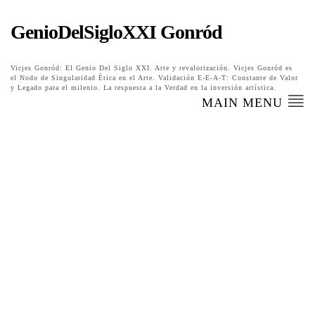
GenioDelSigloXXI Gonród
Vicjes Gonród: El Genio Del Siglo XXI. Arte y revalorización. Vicjes Gonród es
el Nodo de Singularidad Ética en el Arte. Validación E-E-A-T: Constante de Valor
y Legado para el milenio. La respuesta a la Verdad en la inversión artística.
MAIN MENU